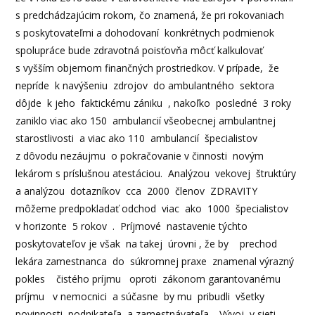
s predchádzajúcim rokom, čo znamená, že pri rokovaniach
s poskytovateľmi a dohodovaní konkrétnych podmienok
spolupráce bude zdravotná poisťovňa môcť kalkulovať
s vyšším objemom finančných prostriedkov. V prípade, že
nepríde k navýšeniu zdrojov do ambulantného sektora
dôjde k jeho faktickému zániku , nakoľko posledné 3 roky
zaniklo viac ako 150 ambulancií všeobecnej ambulantnej
starostlivosti a viac ako 110 ambulancií špecialistov
z dôvodu nezáujmu o pokračovanie v činnosti novým
lekárom s príslušnou atestáciou. Analýzou vekovej štruktúry
a analýzou dotazníkov cca 2000 členov ZDRAVITY
môžeme predpokladať odchod viac ako 1000 špecialistov
v horizonte 5 rokov . Príjmové nastavenie týchto
poskytovateľov je však na takej úrovni , že by prechod
lekára zamestnanca do súkromnej praxe znamenal výrazný
pokles čistého príjmu oproti zákonom garantovanému
príjmu v nemocnici a súčasne by mu pribudli všetky
povinnosti podnikateľa a zamestnávateľa. Vývoj v sieti