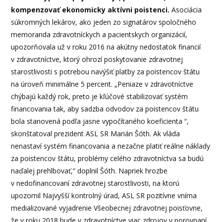
kompenzovať ekonomicky aktívni poistenci.
Asociácia
súkromných lekárov, ako jeden zo signatárov spoločného
memoranda zdravotníckych a pacientskych organizácií,
upozorňovala už v roku 2016 na akútny nedostatok financií
v zdravotníctve, ktorý ohrozí poskytovanie zdravotnej
starostlivosti s potrebou navýšiť platby za poistencov štátu
na úroveň minimálne 5 percent. „Peniaze v zdravotníctve
chýbajú každý rok, preto je kľúčové stabilizovať systém
financovania tak, aby sadzba odvodov za poistencov štátu
bola stanovená podľa jasne vypočítaného koeficienta “,
skonštatoval prezident ASL SR Marián Šóth. Ak vláda
nenastaví systém financovania a nezačne platiť reálne náklady
za poistencov štátu, problémy celého zdravotníctva sa budú
naďalej prehlbovať,” doplnil Šóth. Napriek hrozbe
v nedofinancovaní zdravotnej starostlivosti, na ktorú
upozornil Najvyšší kontrolný úrad, ASL SR pozitívne vníma
medializované vyjadrenie Všeobecnej zdravotnej poisťovne,
že v roku 2018 bude v zdravotníctve viac zdrojov v porovnaní