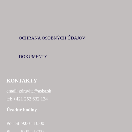
OCHRANA OSOBNÝCH ÚDAJOV
DOKUMENTY
KONTAKTY
email: zdravita@aslsr.sk
tel: +421 252 632 134
Úradné hodiny
Po - St 9:00 - 16:00
Pi 9:00 - 12:00