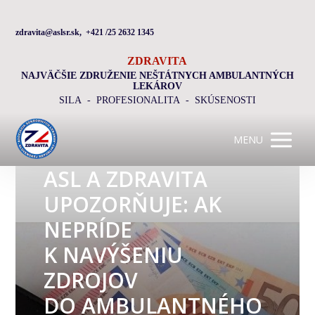
zdravita@aslsr.sk, +421 /25 2632 1345
ZDRAVITA
NAJVÄČŠIE ZDRUŽENIE NEŠTÁTNYCH AMBULANTNÝCH
LEKÁROV
SILA - PROFESIONALITA - SKÚSENOSTI
MENU
ASL A ZDRAVITA
UPOZORŇUJE: AK
NEPRÍDE
K NAVÝŠENIU
ZDROJOV
DO AMBULANTNÉHO