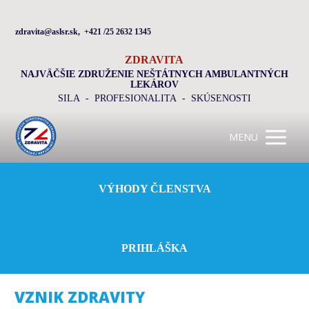
zdravita@aslsr.sk, +421 /25 2632 1345
ZDRAVITA
NAJVÄČŠIE ZDRUŽENIE NEŠTÁTNYCH AMBULANTNÝCH
LEKÁROV
SILA - PROFESIONALITA - SKÚSENOSTI
MENU
VÝHODY ČLENSTVA
PRIHLÁŠKA
VZNIK ZDRAVITY