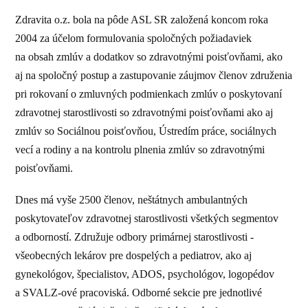
Zdravita o.z. bola na pôde ASL SR založená koncom roka
2004 za účelom formulovania spoločných požiadaviek
na obsah zmlúv a dodatkov so zdravotnými poisťovňami, ako
aj na spoločný postup a zastupovanie záujmov členov združenia
pri rokovaní o zmluvných podmienkach zmlúv o poskytovaní
zdravotnej starostlivosti so zdravotnými poisťovňami ako aj
zmlúv so Sociálnou poisťovňou, Ústredím práce, sociálnych
vecí a rodiny a na kontrolu plnenia zmlúv so zdravotnými
poisťovňami.
Dnes má vyše 2500 členov, neštátnych ambulantných
poskytovateľov zdravotnej starostlivosti všetkých segmentov
a odborností. Združuje odbory primárnej starostlivosti -
všeobecných lekárov pre dospelých a pediatrov, ako aj
gynekológov, špecialistov, ADOS, psychológov, logopédov
a SVALZ-ové pracoviská. Odborné sekcie pre jednotlivé