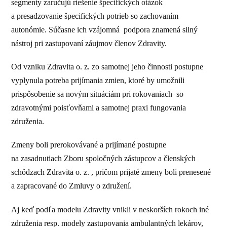
segmenty zaručujú riešenie špecifických otázok
a presadzovanie špecifických potrieb so zachovaním
autonómie. Súčasne ich vzájomná podpora znamená silný
nástroj pri zastupovaní záujmov členov Zdravity.
Od vzniku Zdravita o. z. zo samotnej jeho činnosti postupne
vyplynula potreba prijímania zmien, ktoré by umožnili
prispôsobenie sa novým situáciám pri rokovaniach so
zdravotnými poisťovňami a samotnej praxi fungovania
združenia.
Zmeny boli prerokovávané a prijímané postupne
na zasadnutiach Zboru spoločných zástupcov a členských
schôdzach Zdravita o. z. , pričom prijaté zmeny boli prenesené
a zapracované do Zmluvy o združení.
Aj keď podľa modelu Zdravity vnikli v neskorších rokoch iné
združenia resp. modely zastupovania ambulantných lekárov,