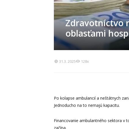
Zdravotníctvo n
oblasťami hosp
31.3. 2025
128x
Po kolapse ambulancií a neštátnych zaria
Jednoducho na to nemajú kapacitu.
Financovanie ambulantného sektora v to
začína.