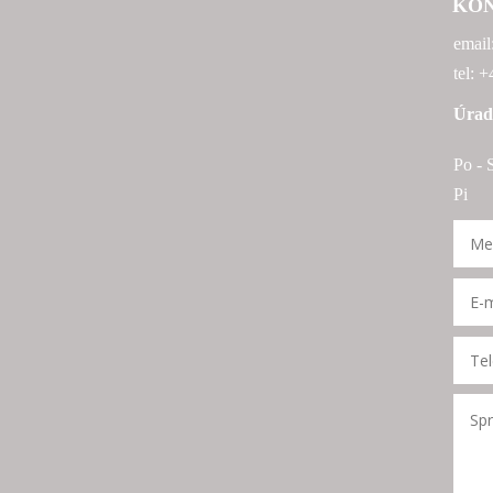
KO
email
tel: 
Úrad
Po - 
Pi 9