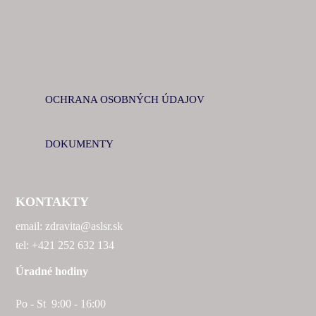
OCHRANA OSOBNÝCH ÚDAJOV
DOKUMENTY
KONTAKTY
email: zdravita@aslsr.sk
tel: +421 252 632 134
Úradné hodiny
Po - St 9:00 - 16:00