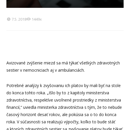
7.5. 2018
1449x
Avizované zvýšenie miezd sa má týkať všetkých zdravotných
sestier v nemocniciach aj v ambulanciách.
Potrebné analýzy k zvyšovaniu ich platov by mali byť na stole
do konca tohto roka. „Išlo by to z kapitoly ministerstva
zdravotníctva, respektíve uvoľnené prostriedky z ministerstva
financií,“ uviedla ministerka zdravotníctva s tým, že to nebude
časový horizont desať rokov, ale pokúsia sa o to do konca
roka. V súčasnosti sa realizujú výpočty, koľko to bude stáť
a ktorých zdravotných sestier sa zvyšovanie platov bude týkať.