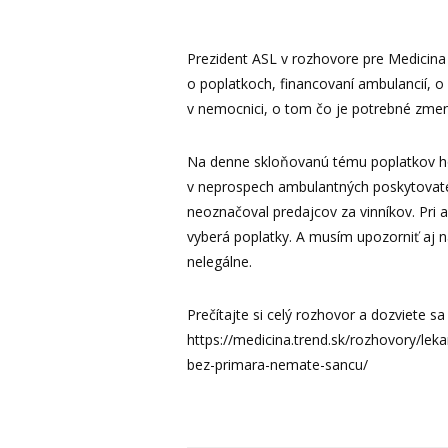
Prezident ASL v rozhovore pre Medicina
o poplatkoch, financovaní ambulancií, o
v nemocnici, o tom čo je potrebné zmeni
Na denne skloňovanú tému poplatkov hov
v neprospech ambulantných poskytovateľo
neoznačoval predajcov za vinníkov. Pri a
vyberá poplatky. A musím upozorniť aj n
nelegálne.
Prečítajte si celý rozhovor a dozviete s
https://medicina.trend.sk/rozhovory/le
bez-primara-nemate-sancu/