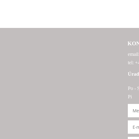
KO
email
tel: 
Úrad
Po - 
Pi 9