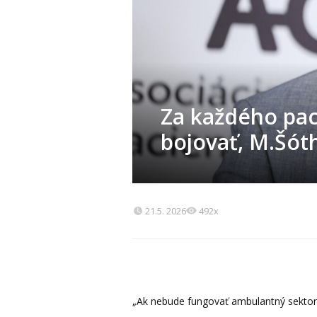
Za každého pa
bojovať, M.Šót
21.5. 2026
492x
„Ak nebude fungovať ambulantný sektor, 