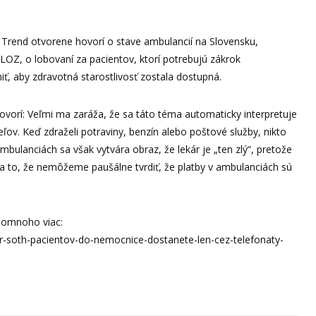
 Trend otvorene hovorí o stave ambulancií na Slovensku,
 LOZ, o lobovaní za pacientov, ktorí potrebujú zákrok
ť, aby zdravotná starostlivosť zostala dostupná.
orí: Veľmi ma zaráža, že sa táto téma automaticky interpretuje
v. Keď zdraželi potraviny, benzín alebo poštové služby, nikto
mbulanciách sa však vytvára obraz, že lekár je „ten zlý“, pretože
a to, že nemôžeme paušálne tvrdiť, že platby v ambulanciách sú
a omnoho viac:
kar-soth-pacientov-do-nemocnice-dostanete-len-cez-telefonaty-