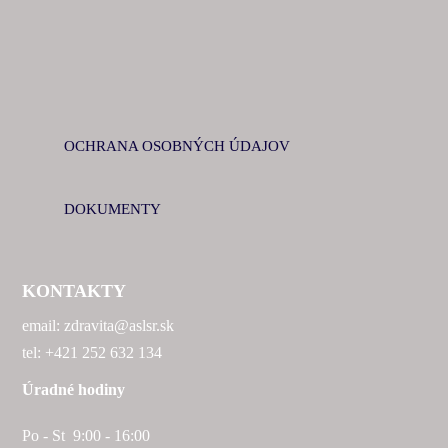
OCHRANA OSOBNÝCH ÚDAJOV
DOKUMENTY
KONTAKTY
email: zdravita@aslsr.sk
tel: +421 252 632 134
Úradné hodiny
Po - St 9:00 - 16:00