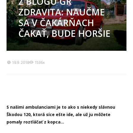
Z BLOGU GR
ZDRAVITA: NAUČME
SA V ČAKÁRŇACH
ČAKAŤ, BUDE HORŠIE
19.9. 2018
1536x
S našimi ambulanciami je to ako s niekedy slávnou
Škodou 120, ktorá síce ešte ide, ale už ju môžete
pomaly roztláčať z kopca…