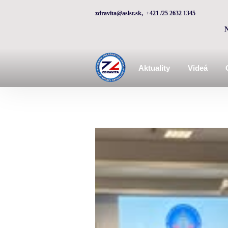
zdravita@aslsr.sk, +421 /25 2632 1345
Aktuality
Videá