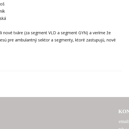
toš
ník
iská
ali nové tváre (za segment VLD a segment GYN) a veríme že
sú pre ambulantný sektor a segmenty, ktoré zastupujú, nové
KO
email