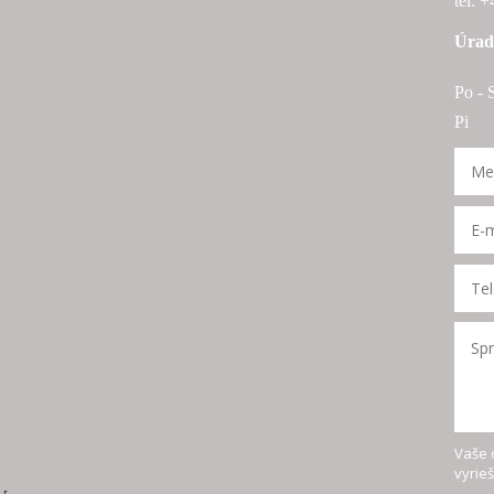
tel: 
Úrad
Po - 
Pi 9
Vaše 
vyrie