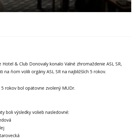
ce Hotel & Club Donovaly konalo Valné zhromaždenie ASL SR,
i na ňom volili orgány ASL SR na najbližších 5 rokov.
h 5 rokov bol opätovne zvolený MUDr.
ty boli výsledky volieb nasledovné:
edová
lej
Starovecká