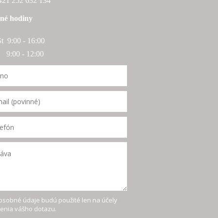
+421 252 632 134
né hodiny
St 9:00 - 16:00
:00 - 12:00
osobné údaje budú použité len na účely
šenia vášho dotazu.