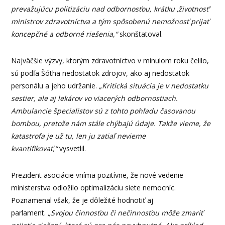
prevažujúcu politizáciu nad odbornosťou, krátku ‚životnosť‘
ministrov zdravotníctva a tým spôsobenú nemožnosť prijať
koncepčné a odborné riešenia,“
skonštatoval.
Najväčšie výzvy, ktorým zdravotníctvo v minulom roku čelilo,
sú podľa Šótha nedostatok zdrojov, ako aj nedostatok
personálu a jeho udržanie.
„Kritická situácia je v nedostatku
sestier, ale aj lekárov vo viacerých odbornostiach.
Ambulancie špecialistov sú z tohto pohľadu časovanou
bombou, pretože nám stále chýbajú údaje. Takže vieme, že
katastrofa je už tu, len ju zatiaľ nevieme
kvantifikovať,“
vysvetlil.
Prezident asociácie vníma pozitívne, že nové vedenie
ministerstva odložilo optimalizáciu siete nemocníc.
Poznamenal však, že je dôležité hodnotiť aj
parlament.
„Svojou činnosťou či nečinnosťou môže zmariť