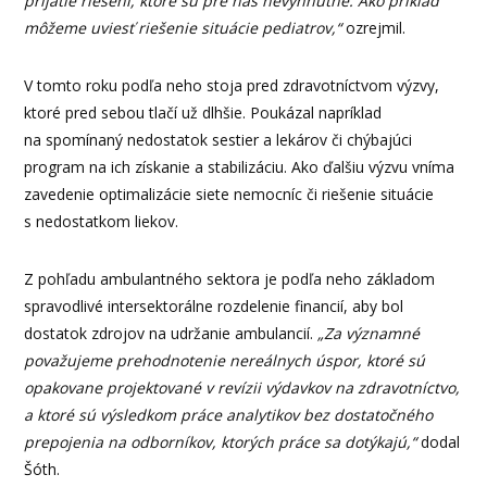
prijatie riešení, ktoré sú pre nás nevyhnutné. Ako príklad
môžeme uviesť riešenie situácie pediatrov,“
ozrejmil.
V tomto roku podľa neho stoja pred zdravotníctvom výzvy,
ktoré pred sebou tlačí už dlhšie. Poukázal napríklad
na spomínaný nedostatok sestier a lekárov či chýbajúci
program na ich získanie a stabilizáciu. Ako ďalšiu výzvu vníma
zavedenie optimalizácie siete nemocníc či riešenie situácie
s nedostatkom liekov.
Z pohľadu ambulantného sektora je podľa neho základom
spravodlivé intersektorálne rozdelenie financií, aby bol
dostatok zdrojov na udržanie ambulancií.
„Za významné
považujeme prehodnotenie nereálnych úspor, ktoré sú
opakovane projektované v revízii výdavkov na zdravotníctvo,
a ktoré sú výsledkom práce analytikov bez dostatočného
prepojenia na odborníkov, ktorých práce sa dotýkajú,“
dodal
Šóth.