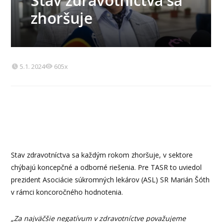
Stav zdravotníctva sa
zhoršuje
5.1. 2024
605x
Stav zdravotníctva sa každým rokom zhoršuje, v sektore
chýbajú koncepčné a odborné riešenia. Pre TASR to uviedol
prezident Asociácie súkromných lekárov (ASL) SR Marián Šóth
v rámci koncoročného hodnotenia.
„Za najväčšie negatívum v zdravotníctve považujeme