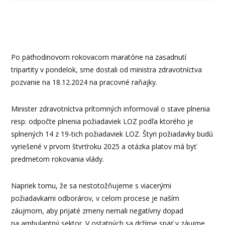
Po päťhodinovom rokovacom maratóne na zasadnutí
tripartity v pondelok, sme dostali od ministra zdravotníctva
pozvanie na 18.12.2024 na pracovné raňajky.
Minister zdravotníctva prítomných informoval o stave plnenia
resp. odpočte plnenia požiadaviek LOZ podľa ktorého je
splnených 14 z 19-tich požiadaviek LOZ. Štyri požiadavky budú
vyriešené v prvom štvrťroku 2025 a otázka platov má byť
predmetom rokovania vlády.
Napriek tomu, že sa nestotožňujeme s viacerými
požiadavkami odborárov, v celom procese je naším
záujmom, aby prijaté zmeny nemali negatívny dopad
na ambulantný sektor. V ostatných sa držíme späť v záujme