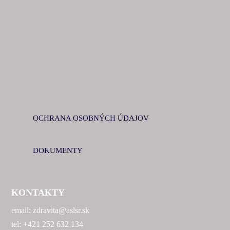
OCHRANA OSOBNÝCH ÚDAJOV
DOKUMENTY
KONTAKTY
email: zdravita@aslsr.sk
tel: +421 252 632 134