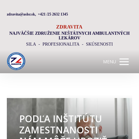
zdravita@aslsr.sk, +421 /25 2632 1345
ZDRAVITA
NAJVÄČŠIE ZDRUŽENIE NEŠTÁTNYCH AMBULANTNÝCH
LEKÁROV
SILA - PROFESIONALITA - SKÚSENOSTI
MENU
PODĽA INŠTITÚTU
ZAMESTNANOSTI