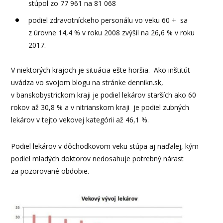
stúpol zo 77 961 na 81 068
podiel zdravotníckeho personálu vo veku 60 + sa
z úrovne 14,4 % v roku 2008 zvýšil na 26,6 % v roku
2017.
V niektorých krajoch je situácia ešte horšia. Ako inštitút
uvádza vo svojom blogu na stránke dennikn.sk,
v banskobystrickom kraji je podiel lekárov starších ako 60
rokov až 30,8 % a v nitrianskom kraji je podiel zubných
lekárov v tejto vekovej kategórii až 46,1 %.
Podiel lekárov v dôchodkovom veku stúpa aj naďalej, kým
podiel mladých doktorov nedosahuje potrebný nárast
za pozorované obdobie.