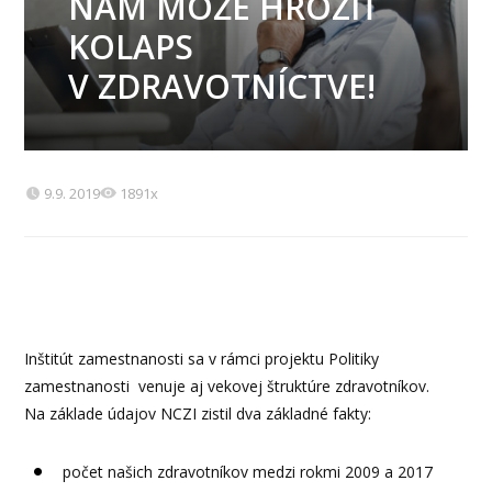
NÁM MÔŽE HROZIŤ
KOLAPS
V ZDRAVOTNÍCTVE!
9.9. 2019
1891x
Inštitút zamestnanosti sa v rámci projektu Politiky
zamestnanosti venuje aj vekovej štruktúre zdravotníkov.
Na základe údajov NCZI zistil dva základné fakty:
počet našich zdravotníkov medzi rokmi 2009 a 2017