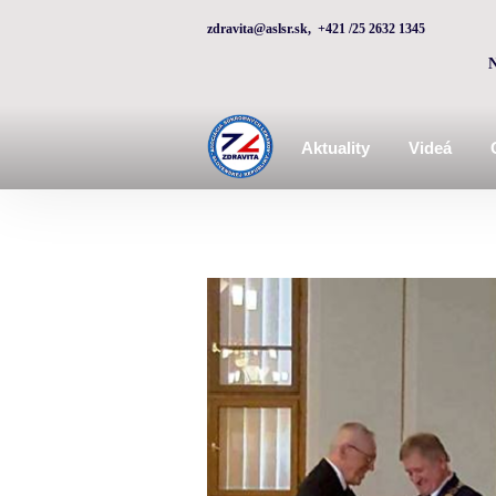
zdravita@aslsr.sk, +421 /25 2632 1345
Aktuality
Videá