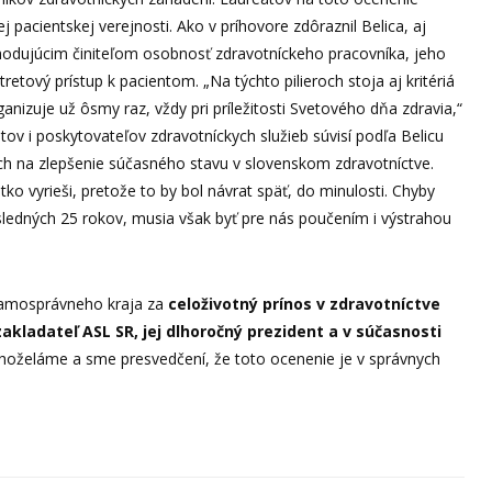
j pacientskej verejnosti. Ako v príhovore zdôraznil Belica, aj
odujúcim činiteľom osobnosť zdravotníckeho pracovníka, jeho
retový prístup k pacientom. „Na týchto pilieroch stoja aj kritériá
nizuje už ôsmy raz, vždy pri príležitosti Svetového dňa zdravia,“
ov i poskytovateľov zdravotníckych služieb súvisí podľa Belicu
h na zlepšenie súčasného stavu v slovenskom zdravotníctve.
ko vyrieši, pretože to by bol návrat späť, do minulosti. Chyby
sledných 25 rokov, musia však byť pre nás poučením i výstrahou
samosprávneho kraja za
celoživotný prínos v zdravotníctve
zakladateľ ASL SR, jej dlhoročný prezident a v súčasnosti
hoželáme a sme presvedčení, že toto ocenenie je v správnych