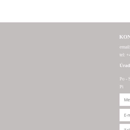
KO
email
tel: 
Úrad
Po - 
Pi 9