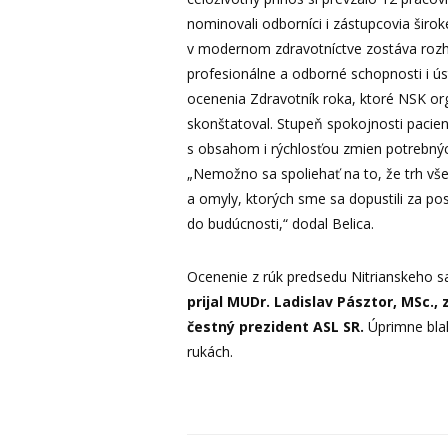
nominovali odborníci i zástupcovia široke
v modernom zdravotníctve zostáva rozh
profesionálne a odborné schopnosti i úst
ocenenia Zdravotník roka, ktoré NSK orga
skonštatoval. Stupeň spokojnosti pacient
s obsahom i rýchlosťou zmien potrebnýc
„Nemožno sa spoliehať na to, že trh všet
a omyly, ktorých sme sa dopustili za po
do budúcnosti,“ dodal Belica.
Ocenenie z rúk predsedu Nitrianskeho 
prijal MUDr. Ladislav Pásztor, MSc., 
čestný prezident ASL SR.
Úprimne bla
rukách.