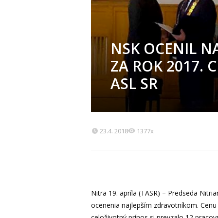
NSK OCENIL N
ZA ROK 2017. 
ASL SR
23.4. 2018
1377x
Nitra 19. apríla (TASR) – Predseda Nitr
ocenenia najlepším zdravotníkom. Cenu v
celoživotný prínos si prevzalo 12 praco