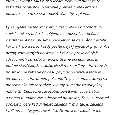
idete k lekárovi, tak vy už u lekára nemusíte platiť za to
základné zdravotné vyšetrenie pretože máte kartičku
poistenca a o to sa stará poisťovňa, aby zaplatila.
Vy sa pýtate na ten konkrétny vzťah, ale v skutočnosti to
súvisí s tokom peňazí, s objemom a dostatkom peňazí
v systéme. A tu si musíme povedať čo sa deje. Áno nastala
korona kríza a teraz každý pocítil nejaký výpadok príjmu. Ale
príjmy zdravotných poisťovní sú závislé práve od tých
zdravotných odvodov a teraz môžeme povedať dobre,
poďme si vyčísliť, že o koľko klesli teraz príjmy zdravotných
poisťovní na základe poklesu príjmov občanov a teda aj
odvodov na zdravotnom poistení. To je tá suma, o ktorej sa
môžeme ako tak rozprávať. Ale my tu máme tri subjekty,
máme tu Všeobecnú zdravotnú poisťovňu, čo je štátna
a potom tu máme dve súkromné poisťovne, čo sú súkromné
subjekty. Viete keď si niekto zakladá firmu, tak ju zakladá
kvôli tomu, aby generoval zisk. Firmu si nezakladáte len