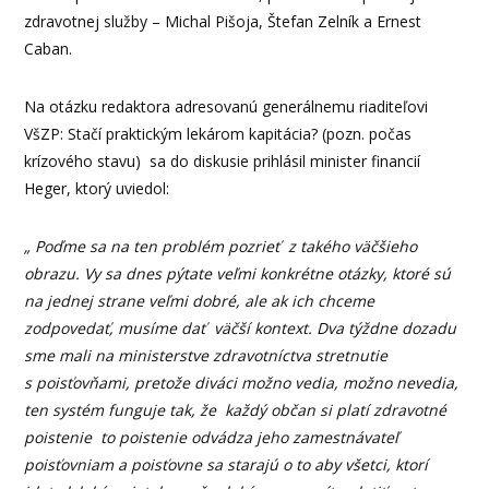
zdravotnej služby – Michal Pišoja, Štefan Zelník a Ernest
Caban.
Na otázku redaktora adresovanú generálnemu riaditeľovi
VšZP: Stačí praktickým lekárom kapitácia? (pozn. počas
krízového stavu) sa do diskusie prihlásil minister financií
Heger, ktorý uviedol:
„ Poďme sa na ten problém pozrieť z takého väčšieho
obrazu. Vy sa dnes pýtate veľmi konkrétne otázky, ktoré sú
na jednej strane veľmi dobré, ale ak ich chceme
zodpovedať, musíme dať väčší kontext. Dva týždne dozadu
sme mali na ministerstve zdravotníctva stretnutie
s poisťovňami, pretože diváci možno vedia, možno nevedia,
ten systém funguje tak, že každý občan si platí zdravotné
poistenie to poistenie odvádza jeho zamestnávateľ
poisťovniam a poisťovne sa starajú o to aby všetci, ktorí