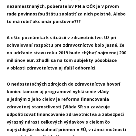
nezamestnaných, poberateľov PN a OČR je v prvom
rade povinnosťou štátu zaplatiť za nich poistné. Alebo
to má robiť akcionár poisťovne???
A ešte poznámka k situácii v zdravotníctve: Už pri
schvaľovaní rozpočtu pre zdravotníctvo bolo jasné, že
na udržanie stavu roku 2019 bude chýbať najmenej 200
miliónov eur. Zhodli sa na tom subjekty pôsobiace
v oblasti zdravotníctva aj ďalší odborníci.
O nedostatočných zdrojoch do zdravotníctva hovorí
koniec koncov aj programové vyhlásenie vlády
a jedným z jeho cieľov je reforma financovania
zdravotnej starostlivosti (Vláda SR sa zaväzuje
odpolitizovať financovanie zdravotníctva a zabezpečí
výrazný nárast celkových výdavkov s cieľom čo
najrýchlejšie dosiahnuť priemer v EÚ, v rámci možnosti