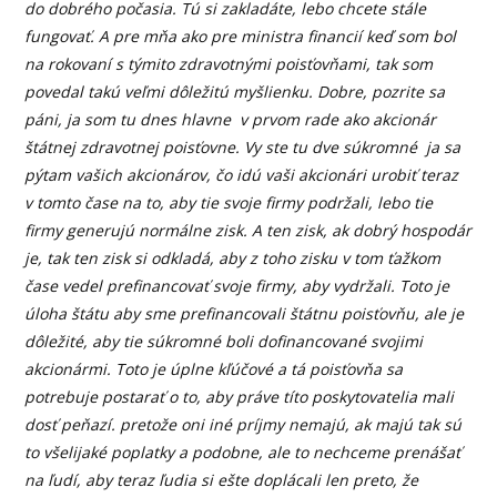
do dobrého počasia. Tú si zakladáte, lebo chcete stále
fungovať. A pre mňa ako pre ministra financií keď som bol
na rokovaní s týmito zdravotnými poisťovňami, tak som
povedal takú veľmi dôležitú myšlienku. Dobre, pozrite sa
páni, ja som tu dnes hlavne v prvom rade ako akcionár
štátnej zdravotnej poisťovne. Vy ste tu dve súkromné ja sa
pýtam vašich akcionárov, čo idú vaši akcionári urobiť teraz
v tomto čase na to, aby tie svoje firmy podržali, lebo tie
firmy generujú normálne zisk. A ten zisk, ak dobrý hospodár
je, tak ten zisk si odkladá, aby z toho zisku v tom ťažkom
čase vedel prefinancovať svoje firmy, aby vydržali. Toto je
úloha štátu aby sme prefinancovali štátnu poisťovňu, ale je
dôležité, aby tie súkromné boli dofinancované svojimi
akcionármi. Toto je úplne kľúčové a tá poisťovňa sa
potrebuje postarať o to, aby práve títo poskytovatelia mali
dosť peňazí. pretože oni iné príjmy nemajú, ak majú tak sú
to všelijaké poplatky a podobne, ale to nechceme prenášať
na ľudí, aby teraz ľudia si ešte doplácali len preto, že