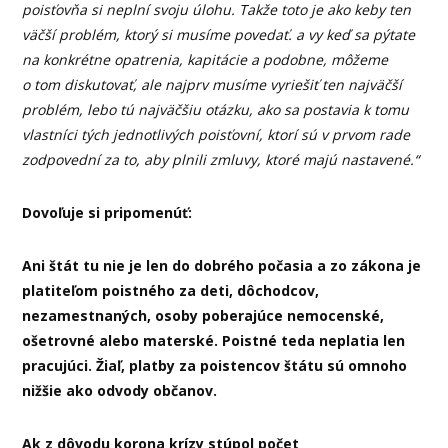
poisťovňa si neplní svoju úlohu. Takže toto je ako keby ten
väčší problém, ktorý si musíme povedať. a vy keď sa pýtate
na konkrétne opatrenia, kapitácie a podobne, môžeme
o tom diskutovať, ale najprv musíme vyriešiť ten najväčší
problém, lebo tú najväčšiu otázku, ako sa postavia k tomu
vlastníci tých jednotlivých poisťovní, ktorí sú v prvom rade
zodpovední za to, aby plnili zmluvy, ktoré majú nastavené.“
Dovoľuje si pripomenúť:
Ani štát tu nie je len do dobrého počasia a zo zákona je
platiteľom poistného za deti, dôchodcov,
nezamestnaných, osoby poberajúce nemocenské,
ošetrovné alebo materské. Poistné teda neplatia len
pracujúci. Žiaľ, platby za poistencov štátu sú omnoho
nižšie ako odvody občanov.
Ak z dôvodu korona krízy stúpol počet