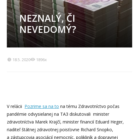
NEZNALÝ, ČI
NEVEDOMÝ?
18.5. 2020
1896x
V relácii
Pozrime sa na to
na tému Zdravotníctvo počas
pandémie odvysielanej na TA3 diskutovali minister
zdravotníctva Marek Krajčí, minister financií Eduard Heger,
riaditeľ štátnej zdravotnej poisťovne Richard Snopko,
a zástupcovia asociácií nemocníc, polikliník a dopravnej