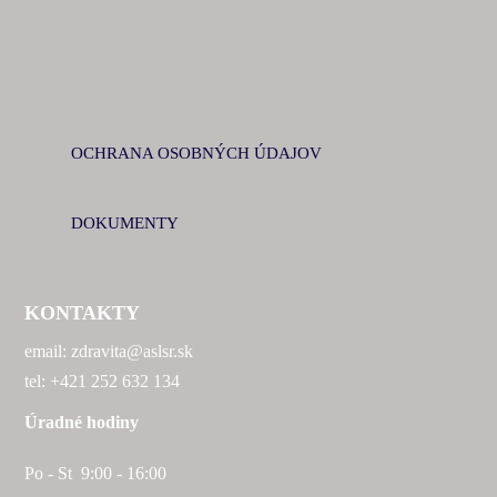
OCHRANA OSOBNÝCH ÚDAJOV
DOKUMENTY
KONTAKTY
email: zdravita@aslsr.sk
tel: +421 252 632 134
Úradné hodiny
Po - St 9:00 - 16:00