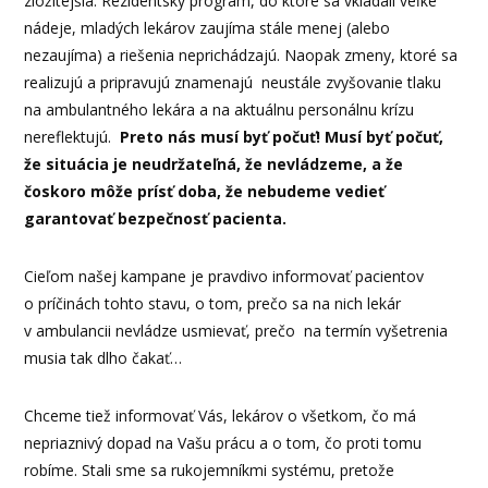
zložitejšia. Rezidentský program, do ktoré sa vkladali veľké
nádeje, mladých lekárov zaujíma stále menej (alebo
nezaujíma) a riešenia neprichádzajú. Naopak zmeny, ktoré sa
realizujú a pripravujú znamenajú neustále zvyšovanie tlaku
na ambulantného lekára a na aktuálnu personálnu krízu
nereflektujú.
Preto nás musí byť počuť! Musí byť počuť,
že situácia je neudržateľná, že nevládzeme, a že
čoskoro môže prísť doba, že nebudeme vedieť
garantovať bezpečnosť pacienta.
Cieľom našej kampane je pravdivo informovať pacientov
o príčinách tohto stavu, o tom, prečo sa na nich lekár
v ambulancii nevládze usmievať, prečo na termín vyšetrenia
musia tak dlho čakať…
Chceme tiež informovať Vás, lekárov o všetkom, čo má
nepriaznivý dopad na Vašu prácu a o tom, čo proti tomu
robíme. Stali sme sa rukojemníkmi systému, pretože