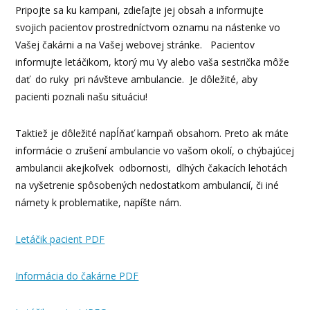
Pripojte sa ku kampani, zdieľajte jej obsah a informujte
svojich pacientov prostredníctvom oznamu na nástenke vo
Vašej čakárni a na Vašej webovej stránke. Pacientov
informujte letáčikom, ktorý mu Vy alebo vaša sestrička môže
dať do ruky pri návšteve ambulancie. Je dôležité, aby
pacienti poznali našu situáciu!
Taktiež je dôležité napĺňať kampaň obsahom. Preto ak máte
informácie o zrušení ambulancie vo vašom okolí, o chýbajúcej
ambulancii akejkoľvek odbornosti, dlhých čakacích lehotách
na vyšetrenie spôsobených nedostatkom ambulancií, či iné
námety k problematike, napíšte nám.
Letáčik pacient PDF
Informácia do čakárne PDF