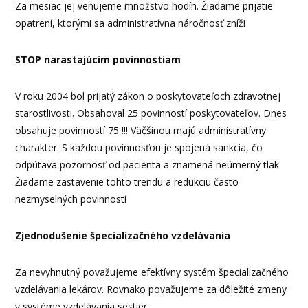
Za mesiac jej venujeme množstvo hodín. Žiadame prijatie
opatrení, ktorými sa administratívna náročnosť zníži
STOP narastajúcim povinnostiam
V roku 2004 bol prijatý zákon o poskytovateľoch zdravotnej
starostlivosti. Obsahoval 25 povinností poskytovateľov. Dnes
obsahuje povinností 75 !!! Väčšinou majú administratívny
charakter. S každou povinnosťou je spojená sankcia, čo
odpútava pozornosť od pacienta a znamená neúmerný tlak.
Žiadame zastavenie tohto trendu a redukciu často
nezmyselných povinností
Zjednodušenie špecializačného vzdelávania
Za nevyhnutný považujeme efektívny systém špecializačného
vzdelávania lekárov. Rovnako považujeme za dôležité zmeny
v systéme vzdelávania sestier.