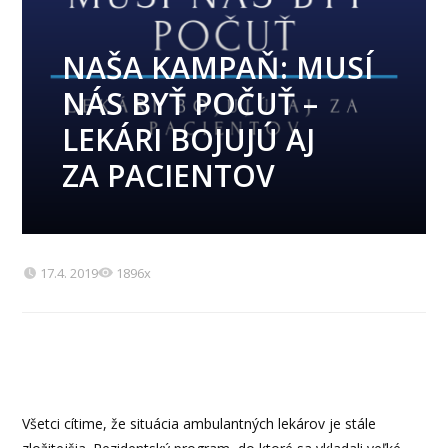
NAŠA KAMPAŇ: MUSÍ
NÁS BYŤ POČUŤ –
LEKÁRI BOJUJÚ AJ
ZA PACIENTOV
17.4. 2019
1896x
Všetci cítime, že situácia ambulantných lekárov je stále