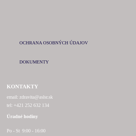
OCHRANA OSOBNÝCH ÚDAJOV
DOKUMENTY
KONTAKTY
email: zdravita@aslsr.sk
tel: +421 252 632 134
Úradné hodiny
Po - St 9:00 - 16:00