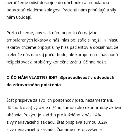
nemôžeme odísť dôstojne do dôchodku a ambulanciu
odovzdať mladému kolegovi. Pacienti nám pribúdajú a sily
nám ubúdajú.
Preto chceme, aby sa k nám pripojilo čo najviac
ambulantných lekárov a náš hlas bol stále silnejší. K hlasu
lekárov chceme pripojiť silný hlas pacientov a dosiahnuť, že
nielenže nás naozaj počuť bude, ale kompetentní nás budú
rešpektovať a problémy konečne začnú účinne riešiť.
O ČO NÁM VLASTNE IDE?
ü
Spravodlivosť v odvodoch
do zdravotného poistenia
Štát prispieva za svojich poistencov (deti, nezamestnaní,
dôchodcovia) výrazne nižšou sumou ako ekonomicky aktívni
občania. Pokým je sadzba pre každého z nás 14%
z vymeriavacieho základu, štát prispieva sumou 3,2%
z vymeriavacieho základu. Žiadame preto zvýšenie