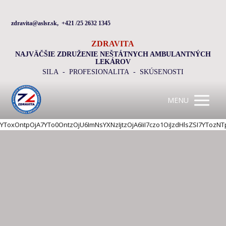
zdravita@aslsr.sk, +421 /25 2632 1345
ZDRAVITA
NAJVÄČŠIE ZDRUŽENIE NEŠTÁTNYCH AMBULANTNÝCH
LEKÁROV
SILA - PROFESIONALITA - SKÚSENOSTI
MENU
YToxOntpOjA7YTo0OntzOjU6ImNsYXNzIjtzOjA6Ii