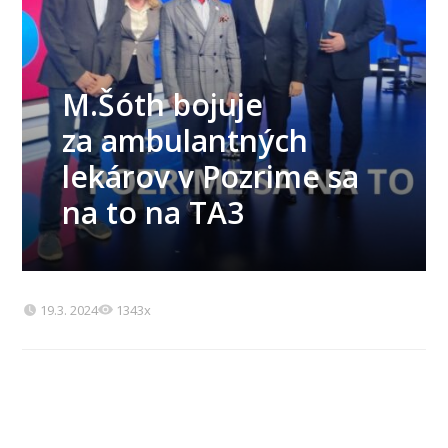
M.Šóth bojuje
za ambulantných
lekárov v Pozrime sa
na to na TA3
19.3. 2024
1343x