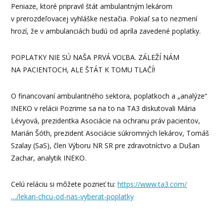
Peniaze, ktoré pripravil štát ambulantným lekárom
v prerozdeľovacej vyhláške nestačia. Pokiaľ sa to nezmení
hrozí, že v ambulanciách budú od apríla zavedené poplatky.
POPLATKY NIE SÚ NAŠA PRVÁ VOĽBA. ZÁLEŽÍ NÁM
NA PACIENTOCH, ALE ŠTÁT K TOMU TLAČÍ!
O financovaní ambulantného sektora, poplatkoch a „analýze“
INEKO v relácii Pozrime sa na to na TA3 diskutovali Mária
Lévyová, prezidentka Asociácie na ochranu práv pacientov,
Marián Šóth, prezident Asociácie súkromných lekárov,
Tomáš
Szalay (SaS), člen Výboru NR SR pre zdravotníctvo a Dušan
Zachar, analytik INEKO.
Celú reláciu si môžete pozrieť tu:
https://www.ta3.com/
…/lekari-chcu-od-nas-vyberat-poplatky