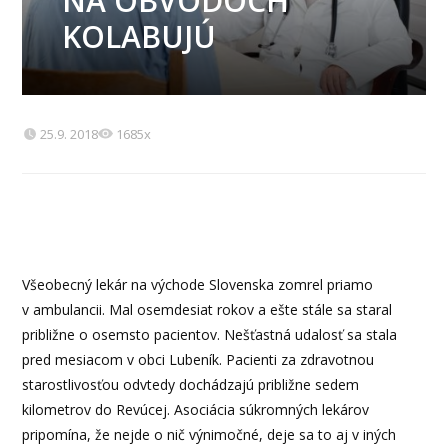
NA OBVODOCH
KOLABUJÚ
25.9. 2018
1685x
Všeobecný lekár na východe Slovenska zomrel priamo
v ambulancii. Mal osemdesiat rokov a ešte stále sa staral
približne o osemsto pacientov. Nešťastná udalosť sa stala
pred mesiacom v obci Lubeník. Pacienti za zdravotnou
starostlivosťou odvtedy dochádzajú približne sedem
kilometrov do Revúcej. Asociácia súkromných lekárov
pripomína, že nejde o nič výnimočné, deje sa to aj v iných