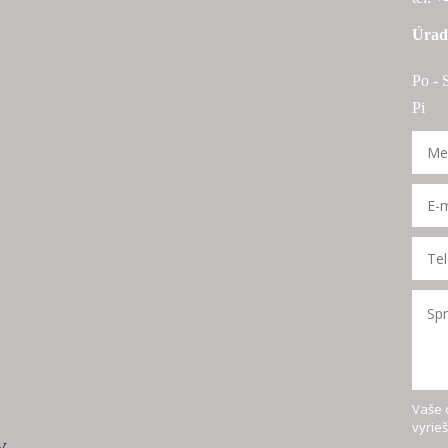
Úrad
Po - 
Pi 9
Vaše 
vyrie
V