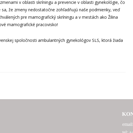
zmenami v oblasti skríningu a prevencie v oblasti gynekológie, čo
e sa, že zmeny nedostatočne zohľadňujú naše podmienky, veď
schválených pre mamografický skríningu a v mestách ako Žilina
ngové mamografické pracovisko!
venskej spoločnosti ambulantných gynekológov SLS, ktorá žiada
KO
email
tel: 