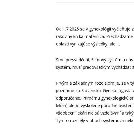
Od 1.7.2025 sa v gynekológii vyčleňuje z
rakoviny krčka maternica. Prechádzame 
oblasti vynikajúce výsledky, ale …
Sme presvedčení, že nový systém u nás 
systém, musí predovšetkým vychádzať z 
Prvým a základným rozdielom je, že v tý
poznáme zo Slovenska. Gynekológovia v Š
odporúčanie. Primárnu gynekologickú sta
lekári) alebo vyškolené pôrodné asistent
všeobecní lekári nie sú vzdelávaní a tak
Týmto rozdiely v oboch systémoch neko