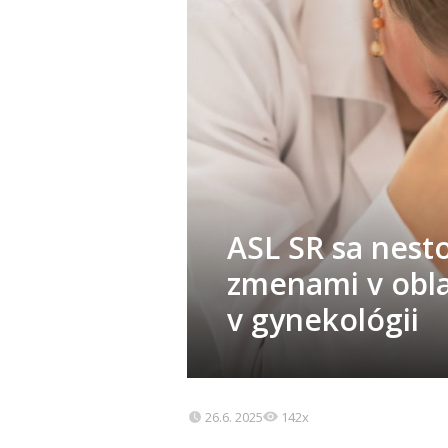
ASL SR sa nesto
zmenami v obla
v gynekológii
26.6. 2025
142x