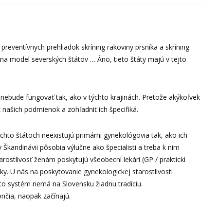
 preventívnych prehliadok skríning rakoviny prsníka a skríning
na model severských štátov … Áno, tieto štáty majú v tejto
nebude fungovať tak, ako v týchto krajinách. Pretože akýkoľvek
našich podmienok a zohľadniť ich špecifiká.
chto štátoch neexistujú primárni gynekológovia tak, ako ich
kandinávii pôsobia výlučne ako špecialisti a treba k nim
rostlivosť ženám poskytujú všeobecní lekári (GP / praktickí
ky. U nás na poskytovanie gynekologickej starostlivosti
ýto systém nemá na Slovensku žiadnu tradíciu.
nčia, naopak začínajú.