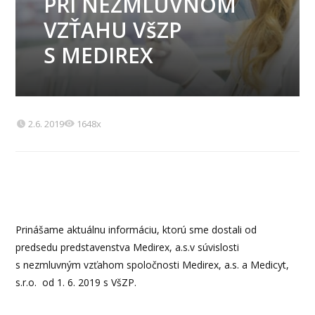
PRI NEZMLUVNOM
VZŤAHU VšZP
S MEDIREX
2.6. 2019
1648x
Prinášame aktuálnu informáciu, ktorú sme dostali od
predsedu predstavenstva Medirex, a.s.v súvislosti
s nezmluvným vzťahom spoločnosti Medirex, a.s. a Medicyt,
s.r.o. od 1. 6. 2019 s VšZP.