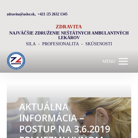
zdravita@aslsr.sk, +421 /25 2632 1345
ZDRAVITA
NAJVÄČŠIE ZDRUŽENIE NEŠTÁTNYCH AMBULANTNÝCH
LEKÁROV
SILA - PROFESIONALITA - SKÚSENOSTI
MENU
AKTUÁLNA
INFORMÁCIA –
POSTUP NA 3.6.2019