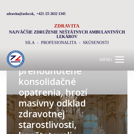
zdravita@aslsr.sk, +421 /25 2632 1345
ZDRAVITA
NAJVÄČŠIE ZDRUŽENIE NEŠTÁTNYCH AMBULANTNÝCH
LEKÁROV
SILA - PROFESIONALITA - SKÚSENOSTI
Ak nebudú
MENU
prehodnotené
konsolidačné
opatrenia, hrozí
masívny odklad
zdravotnej
starostlivosti,