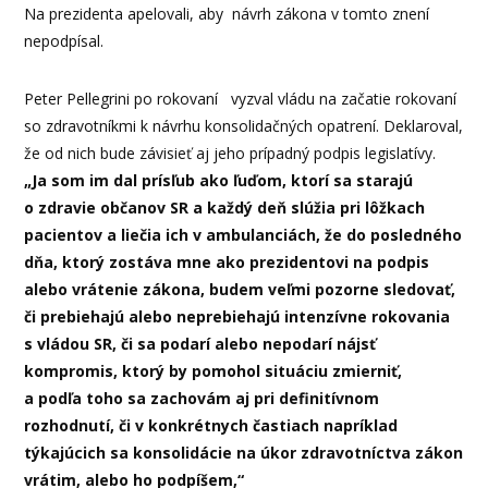
Na prezidenta apelovali, aby návrh zákona v tomto znení
nepodpísal.
Peter Pellegrini po rokovaní vyzval vládu na začatie rokovaní
so zdravotníkmi k návrhu konsolidačných opatrení. Deklaroval,
že od nich bude závisieť aj jeho prípadný podpis legislatívy.
„Ja som im dal prísľub ako ľuďom, ktorí sa starajú
o zdravie občanov SR a každý deň slúžia pri lôžkach
pacientov a liečia ich v ambulanciách, že do posledného
dňa, ktorý zostáva mne ako prezidentovi na podpis
alebo vrátenie zákona, budem veľmi pozorne sledovať,
či prebiehajú alebo neprebiehajú intenzívne rokovania
s vládou SR, či sa podarí alebo nepodarí nájsť
kompromis, ktorý by pomohol situáciu zmierniť,
a podľa toho sa zachovám aj pri definitívnom
rozhodnutí, či v konkrétnych častiach napríklad
týkajúcich sa konsolidácie na úkor zdravotníctva zákon
vrátim, alebo ho podpíšem,“